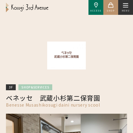
ACCESS
SHOP
MENU
3F
SHOP&SERVICES
ベネッセ 武蔵小杉第二保育園
Benesse Musashikosugi daini nursery scool