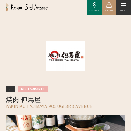
ACCESS
SHOP
MENU
3F
RESTAURANTS
焼肉 但馬屋
YAKINIKU TAJIMAYA KOSUGI 3RD AVENUE